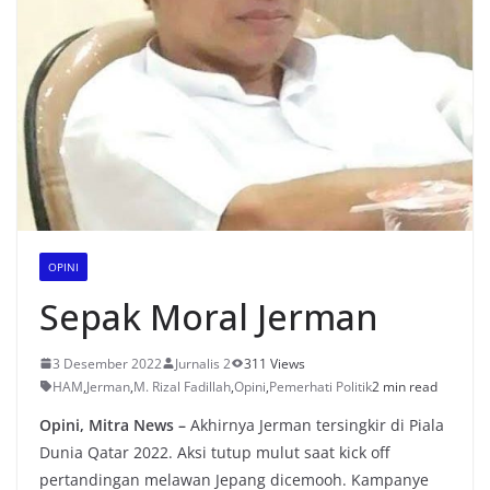
OPINI
Sepak Moral Jerman
3 Desember 2022
Jurnalis 2
311 Views
HAM
,
Jerman
,
M. Rizal Fadillah
,
Opini
,
Pemerhati Politik
2 min read
Opini, Mitra News –
Akhirnya Jerman tersingkir di Piala
Dunia Qatar 2022. Aksi tutup mulut saat kick off
pertandingan melawan Jepang dicemooh. Kampanye