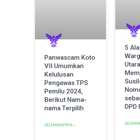
5 Al
Warg
Panwascam Koto
Utar
VII Umumkan
Memi
Kelulusan
Susil
Pengawas TPS
Nomo
Pemilu 2024,
seba
Berikut Nama-
DPD 
nama Terpilih
SELENG
SELENGKAPNYA »