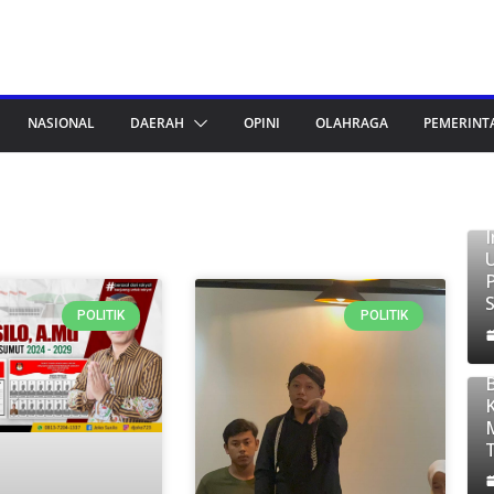
NASIONAL
DAERAH
OPINI
OLAHRAGA
PEMERINT
T
POLITIK
POLITIK
B
S
2