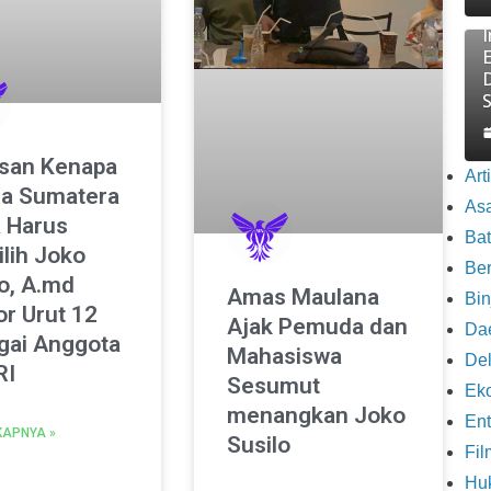
E
asan Kenapa
Art
a Sumatera
As
a Harus
Ba
lih Joko
Be
o, A.md
Amas Maulana
Bin
r Urut 12
Ajak Pemuda dan
Da
gai Anggota
Mahasiswa
Del
RI
Sesumut
Eko
menangkan Joko
Ent
KAPNYA »
Susilo
Fil
Hu