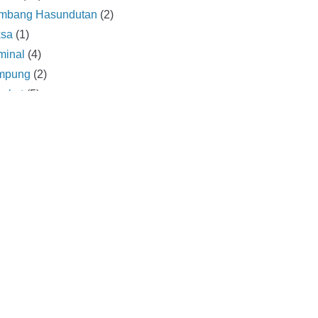
mbang Hasundutan
(2)
ksa
(1)
minal
(4)
mpung
(2)
ngkat
(5)
hasiswa
(22)
dan
(6)
ional
(96)
ahraga
(22)
ni
(88)
anisasi
(11)
merintahan
(113)
ngadilan
(2)
isi
(17)
itik
(36)
rdang Bedagai
(4)