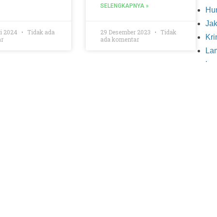
SELENGKAPNYA »
Hu
Ja
ri 2024
Tidak ada
29 Desember 2023
Tidak
Kri
r
ada komentar
La
La
Ma
POLITIK
POLITIK
Me
Nas
Ol
Opi
Org
Pe
Pe
Pol
Pol
Se