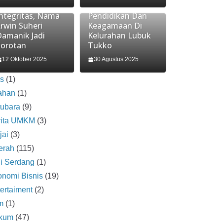
Pelanggaran
Festival
Integritas, Nama
Pendidikan Dan
rwin Suheri
Keagamaan Di
Damanik Jadi
Kelurahan Lubuk
Sorotan
Tukko
12 Oktober 2025
30 Agustus 2025
is
(1)
ahan
(1)
tubara
(9)
rita UMKM
(3)
jai
(3)
erah
(115)
i Serdang
(1)
nomi Bisnis
(19)
ertaiment
(2)
m
(1)
kum
(47)