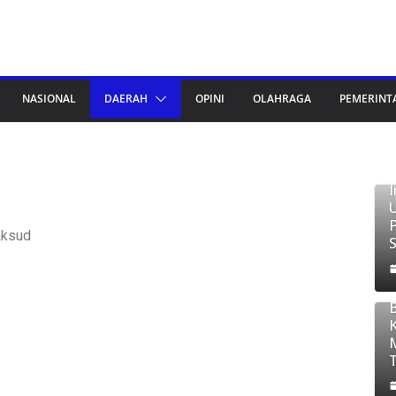
NASIONAL
DAERAH
OPINI
OLAHRAGA
PEMERINT
T
aksud
B
S
2