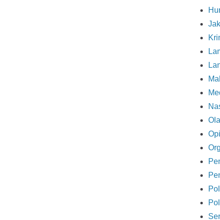
Hu
Ja
Kri
La
La
Ma
Me
Nas
Ol
Opi
Org
Pe
Pe
Pol
Pol
Se