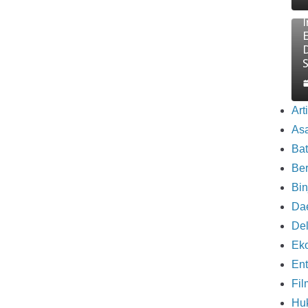
E
Art
As
Ba
Be
Bin
Da
Del
Eko
Ent
Fil
Hu