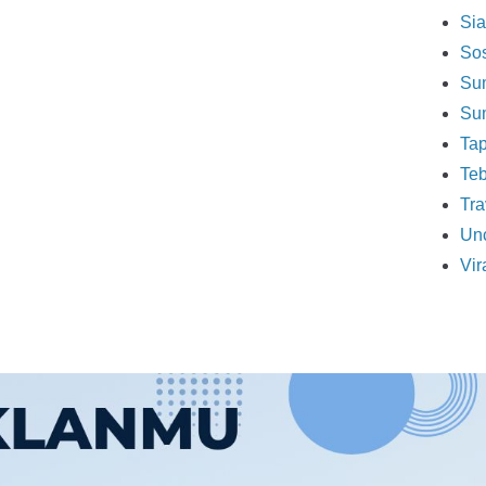
Sia
So
Sum
Sum
Tap
Teb
Tra
Unc
Vir