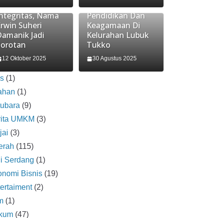
Pelanggaran
Festival
Integritas, Nama
Pendidikan Dan
rwin Suheri
Keagamaan Di
Damanik Jadi
Kelurahan Lubuk
Sorotan
Tukko
12 Oktober 2025
30 Agustus 2025
is
(1)
ahan
(1)
tubara
(9)
rita UMKM
(3)
jai
(3)
erah
(115)
i Serdang
(1)
nomi Bisnis
(19)
ertaiment
(2)
m
(1)
kum
(47)