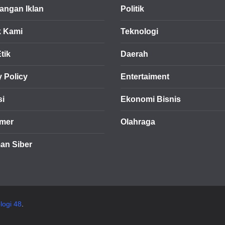
ngan Iklan
Politik
k Kami
Teknologi
tik
Daerah
y Policy
Entertaiment
si
Ekonomi Bisnis
imer
Olahraga
an Siber
logi 48
.