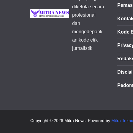
Pemasa
dikelola secara
profesional
Konta
dan
mengedepank
Kode E
an kode etik
Privac
jurnalistik
Redak
Discla
Pedom
Copyright © 2026
Mitra News
. Powered by
Mitra Tekno