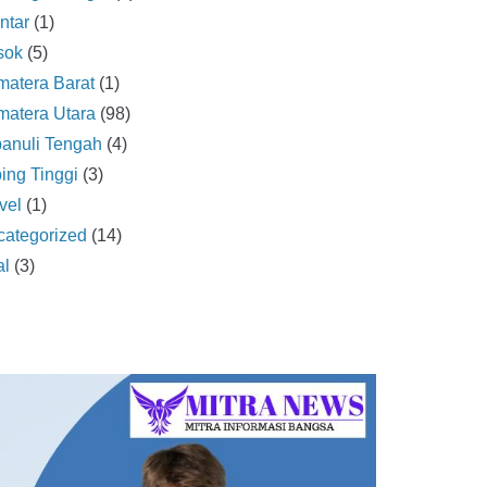
ntar
(1)
sok
(5)
atera Barat
(1)
atera Utara
(98)
anuli Tengah
(4)
ing Tinggi
(3)
vel
(1)
ategorized
(14)
al
(3)