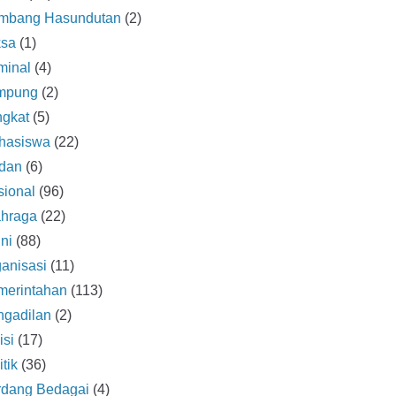
mbang Hasundutan
(2)
ksa
(1)
minal
(4)
mpung
(2)
ngkat
(5)
hasiswa
(22)
dan
(6)
ional
(96)
ahraga
(22)
ni
(88)
anisasi
(11)
merintahan
(113)
ngadilan
(2)
isi
(17)
itik
(36)
rdang Bedagai
(4)