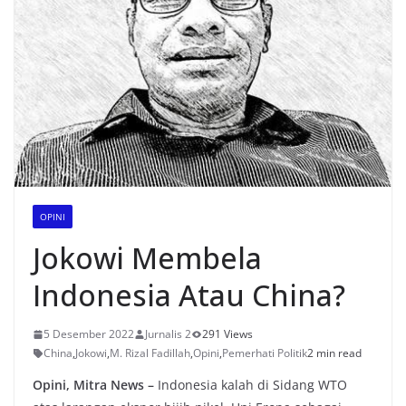
OPINI
Jokowi Membela
Indonesia Atau China?
5 Desember 2022
Jurnalis 2
291 Views
China
,
Jokowi
,
M. Rizal Fadillah
,
Opini
,
Pemerhati Politik
2 min read
Opini, Mitra News –
Indonesia kalah di Sidang WTO