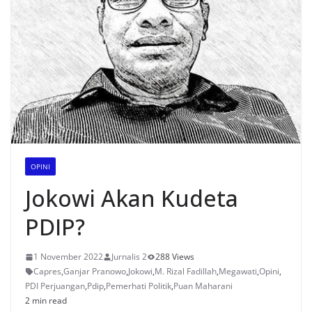
OPINI
Jokowi Akan Kudeta
PDIP?
1 November 2022
Jurnalis 2
288 Views
Capres
,
Ganjar Pranowo
,
Jokowi
,
M. Rizal Fadillah
,
Megawati
,
Opini
,
PDI Perjuangan
,
Pdip
,
Pemerhati Politik
,
Puan Maharani
2 min read