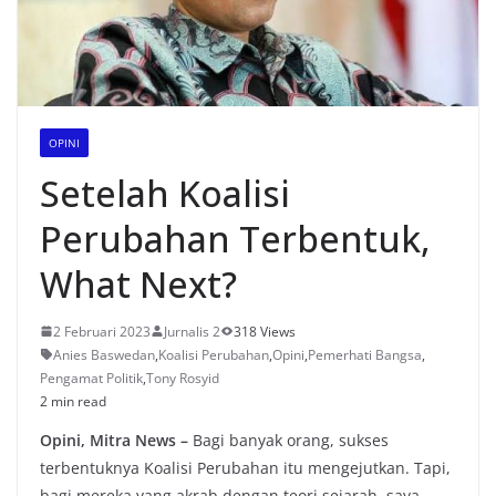
OPINI
Setelah Koalisi
Perubahan Terbentuk,
What Next?
2 Februari 2023
Jurnalis 2
318 Views
Anies Baswedan
,
Koalisi Perubahan
,
Opini
,
Pemerhati Bangsa
,
Pengamat Politik
,
Tony Rosyid
2 min read
Opini, Mitra News –
Bagi banyak orang, sukses
terbentuknya Koalisi Perubahan itu mengejutkan. Tapi,
bagi mereka yang akrab dengan teori sejarah, saya