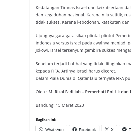
Kedatangan Timnas Israel dan keikutsertaan da
dan kegaduhan nasional. Karena nila setitik, r
tidak sukses. Karena kebodohan, ketakutan dan 
Ujungnya gara-gara sikap plintat plintut Pemeri
Indonesia versus Israel pada awalnya menjadi 
Jokowi. Israel tersenyum gembira sukses menga
Sebelum terjadi hal-hal yang tidak diinginkan
kepada FIFA. Artinya Israel harus dicoret.
Dalam Piala Dunia di Qatar lalu ternyata FIFA p
Oleh :
M. Rizal Fadillah – Pemerhati Politik da
Bandung, 15 Maret 2023
Bagikan ini:
WhatsApp
Facebook
X
T