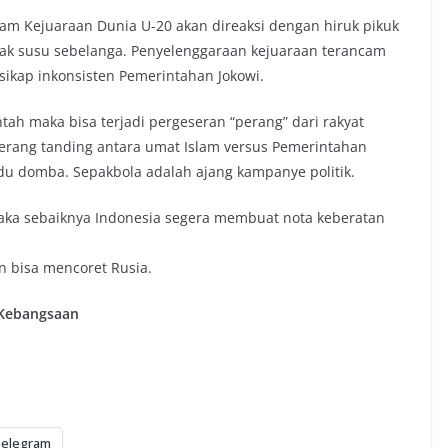
lam Kejuaraan Dunia U-20 akan direaksi dengan hiruk pikuk
usak susu sebelanga. Penyelenggaraan kejuaraan terancam
sikap inkonsisten Pemerintahan Jokowi.
ntah maka bisa terjadi pergeseran “perang” dari rakyat
perang tanding antara umat Islam versus Pemerintahan
du domba. Sepakbola adalah ajang kampanye politik.
 maka sebaiknya Indonesia segera membuat nota keberatan
un bisa mencoret Rusia.
n Kebangsaan
elegram