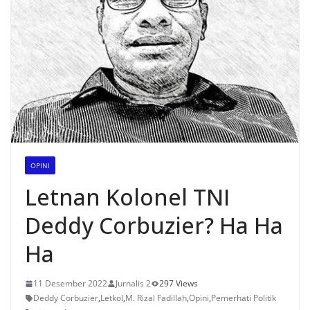
OPINI
Letnan Kolonel TNI
Deddy Corbuzier? Ha Ha
Ha
11 Desember 2022
Jurnalis 2
297 Views
Deddy Corbuzier
,
Letkol
,
M. Rizal Fadillah
,
Opini
,
Pemerhati Politik