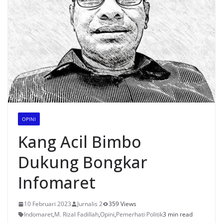
OPINI
Kang Acil Bimbo
Dukung Bongkar
Infomaret
10 Februari 2023
Jurnalis 2
359 Views
Indomaret
,
M. Rizal Fadillah
,
Opini
,
Pemerhati Politik
3 min read