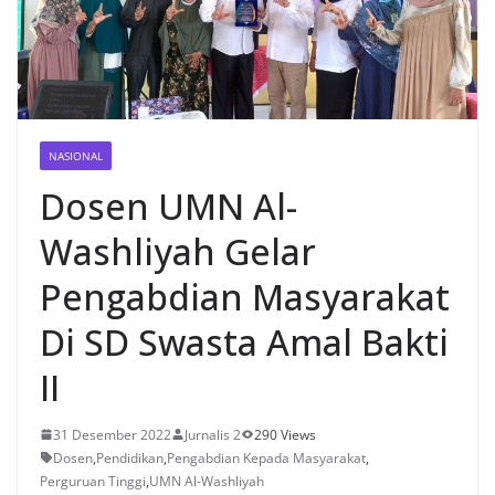
NASIONAL
Dosen UMN Al-
Washliyah Gelar
Pengabdian Masyarakat
Di SD Swasta Amal Bakti
II
31 Desember 2022
Jurnalis 2
290 Views
Dosen
,
Pendidikan
,
Pengabdian Kepada Masyarakat
,
Perguruan Tinggi
,
UMN Al-Washliyah