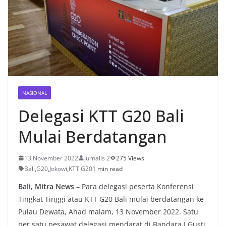
NASIONAL
Delegasi KTT G20 Bali
Mulai Berdatangan
13 November 2022
Jurnalis 2
275 Views
Bali
,
G20
,
Jokowi
,
KTT G20
1 min read
Bali, Mitra News –
Para delegasi peserta Konferensi
Tingkat Tinggi atau KTT G20 Bali mulai berdatangan ke
Pulau Dewata, Ahad malam, 13 November 2022. Satu
per satu pesawat delegasi mendarat di Bandara I Gusti