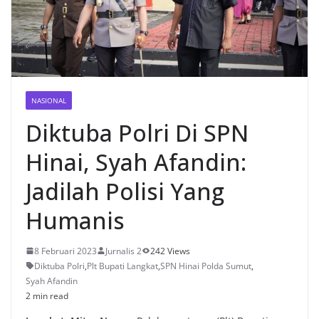
NASIONAL
Diktuba Polri Di SPN
Hinai, Syah Afandin:
Jadilah Polisi Yang
Humanis
8 Februari 2023
Jurnalis 2
242 Views
Diktuba Polri
,
Plt Bupati Langkat
,
SPN Hinai Polda Sumut
,
Syah Afandin
2 min read