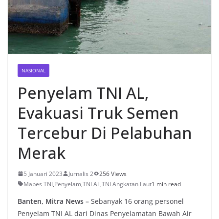
NASIONAL
Penyelam TNI AL,
Evakuasi Truk Semen
Tercebur Di Pelabuhan
Merak
5 Januari 2023
Jurnalis 2
256 Views
Mabes TNI
,
Penyelam
,
TNI AL
,
TNI Angkatan Laut
1 min read
Banten, Mitra News –
Sebanyak 16 orang personel
Penyelam TNI AL dari Dinas Penyelamatan Bawah Air