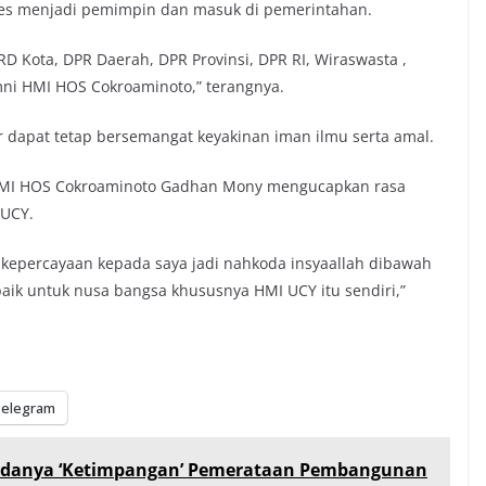
es menjadi pemimpin dan masuk di pemerintahan.
D Kota, DPR Daerah, DPR Provinsi, DPR RI, Wiraswasta ,
ni HMI HOS Cokroaminoto,” terangnya.
apat tetap bersemangat keyakinan iman ilmu serta amal.
HMI HOS Cokroaminoto Gadhan Mony mengucapkan rasa
 UCY.
epercayaan kepada saya jadi nahkoda insyaallah dibawah
k untuk nusa bangsa khususnya HMI UCY itu sendiri,”
elegram
h Adanya ‘Ketimpangan’ Pemerataan Pembangunan