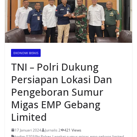
EKONOMI BISNIS
TNI – Polri Dukung
Persiapan Lokasi Dan
Pengeboran Sumur
Migas EMP Gebang
Limited
17 Januari 2024
Jurnalis 2
421 Views
kodim 0203/lkt
,
Polres Langkat
,
sumur migas emp gebang limited