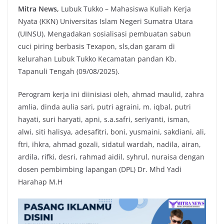
Mitra News,
Lubuk Tukko – Mahasiswa Kuliah Kerja
Nyata (KKN) Universitas Islam Negeri Sumatra Utara
(UINSU), Mengadakan sosialisasi pembuatan sabun
cuci piring berbasis Texapon, sls,dan garam di
kelurahan Lubuk Tukko Kecamatan pandan Kb.
Tapanuli Tengah (09/08/2025).
Perogram kerja ini diinisiasi oleh, ahmad maulid, zahra
amlia, dinda aulia sari, putri agraini, m. iqbal, putri
hayati, suri haryati, apni, s.a.safri, seriyanti, isman,
alwi, siti halisya, adesafitri, boni, yusmaini, sakdiani, ali,
ftri, ihkra, ahmad gozali, sidatul wardah, nadila, airan,
ardila, rifki, desri, rahmad aidil, syhrul, nuraisa dengan
dosen pembimbing lapangan (DPL) Dr. Mhd Yadi
Harahap M.H