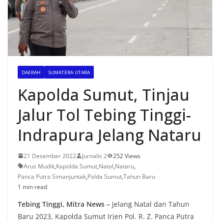
DAERAH
SUMATERA UTARA
Kapolda Sumut, Tinjau
Jalur Tol Tebing Tinggi-
Indrapura Jelang Nataru
21 Desember 2022
Jurnalis 2
252 Views
Arus Mudik
,
Kapolda Sumut
,
Natal
,
Nataru
,
Panca Putra Simanjuntak
,
Polda Sumut
,
Tahun Baru
1 min read
Tebing Tinggi, Mitra News –
Jelang Natal dan Tahun
Baru 2023, Kapolda Sumut Irjen Pol. R. Z. Panca Putra