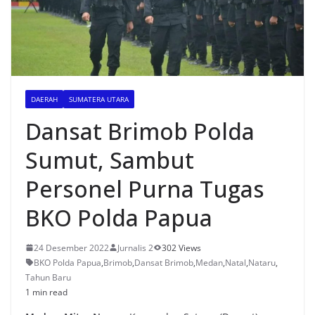
DAERAH
SUMATERA UTARA
Dansat Brimob Polda
Sumut, Sambut
Personel Purna Tugas
BKO Polda Papua
24 Desember 2022
Jurnalis 2
302 Views
BKO Polda Papua
,
Brimob
,
Dansat Brimob
,
Medan
,
Natal
,
Nataru
,
Tahun Baru
1 min read