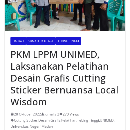
DAERAH
SUMATERA UTARA
TEBING TINGGI
PKM LPPM UNIMED,
Laksanakan Pelatihan
Desain Grafis Cutting
Sticker Bernuansa Local
Wisdom
28 Oktober 2022
Jurnalis 2
270 Views
Cutting Sticker
,
Desain Grafis
,
Pelatihan
,
Tebing Tinggi
,
UNIMED
,
Universitas Negeri Medan