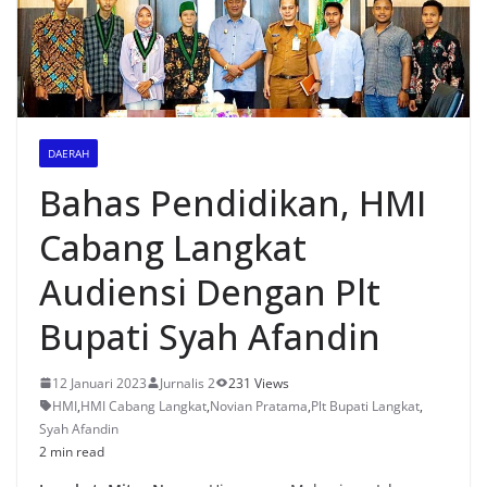
DAERAH
Bahas Pendidikan, HMI
Cabang Langkat
Audiensi Dengan Plt
Bupati Syah Afandin
12 Januari 2023
Jurnalis 2
231 Views
HMI
,
HMI Cabang Langkat
,
Novian Pratama
,
Plt Bupati Langkat
,
Syah Afandin
2 min read