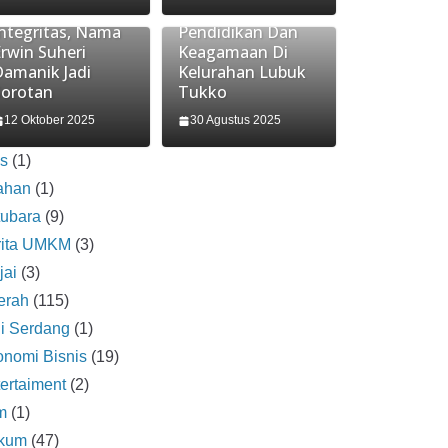
Pelanggaran
Festival
Integritas, Nama
Pendidikan Dan
rwin Suheri
Keagamaan Di
Damanik Jadi
Kelurahan Lubuk
Sorotan
Tukko
12 Oktober 2025
30 Agustus 2025
is
(1)
ahan
(1)
tubara
(9)
rita UMKM
(3)
jai
(3)
erah
(115)
i Serdang
(1)
nomi Bisnis
(19)
ertaiment
(2)
m
(1)
kum
(47)