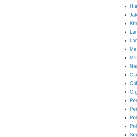
Hu
Ja
Kri
La
La
Ma
Me
Nas
Ol
Opi
Org
Pe
Pe
Pol
Pol
Se