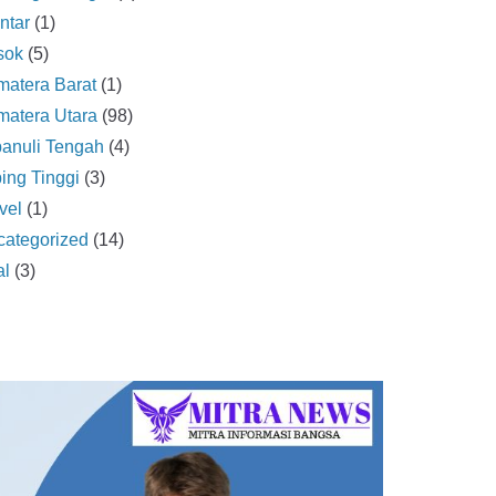
ntar
(1)
sok
(5)
atera Barat
(1)
atera Utara
(98)
anuli Tengah
(4)
ing Tinggi
(3)
vel
(1)
ategorized
(14)
al
(3)