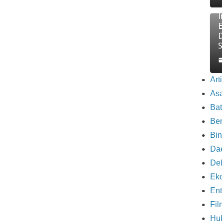
E
Art
As
Ba
Be
Bin
Da
Del
Eko
Ent
Fil
Hu