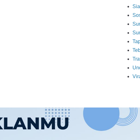
Sia
So
Sum
Sum
Tap
Teb
Tra
Unc
Vir