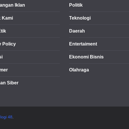
ngan Iklan
Politik
k Kami
Teknologi
tik
Daerah
y Policy
Entertaiment
si
Ekonomi Bisnis
imer
Olahraga
an Siber
logi 48
.