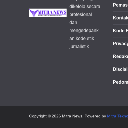
Pemasa
dikelola secara
profesional
Konta
dan
mengedepank
Kode E
an kode etik
Privac
jurnalistik
Redak
Discla
Pedom
Copyright © 2026
Mitra News
. Powered by
Mitra Tekno