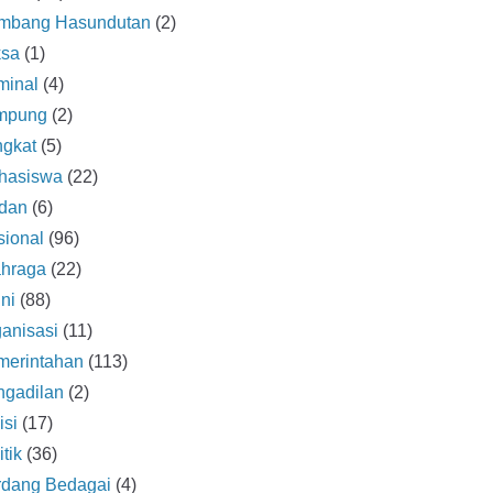
mbang Hasundutan
(2)
ksa
(1)
minal
(4)
mpung
(2)
ngkat
(5)
hasiswa
(22)
dan
(6)
ional
(96)
ahraga
(22)
ni
(88)
anisasi
(11)
merintahan
(113)
ngadilan
(2)
isi
(17)
itik
(36)
rdang Bedagai
(4)